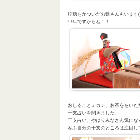
稲穂をかついだお猿さんもいます(^
申年ですからね！！
おしることミカン、お茶ををいた
干支占いを聞きました。
干支占い、やはりみなさん気にな
私も自分の干支のところは注目して