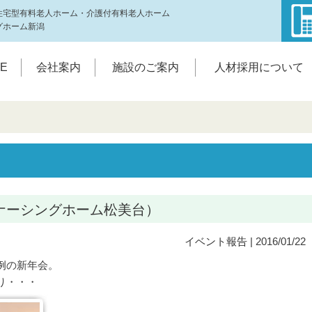
住宅型有料老人ホーム・介護付有料老人ホーム
グホーム新潟
E
会社案内
施設のご案内
人材採用について
ナーシングホーム松美台）
イベント報告
| 2016/01/22
例の新年会。
り・・・